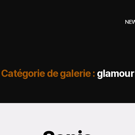
NE
Catégorie de galerie :
glamour