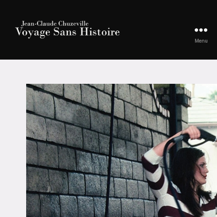
Menu
JEAN-
CLAUDE
CHUZEVILLE
|
Voyage
Sans
Histoire