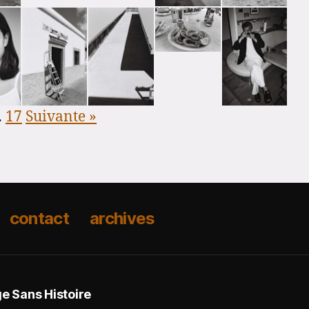
…
17
Suivante »
contact
archives
 Sans Histoire